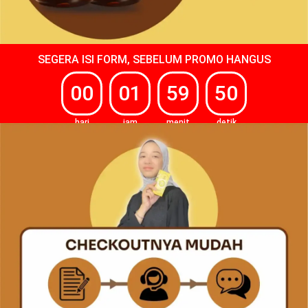
SEGERA ISI FORM, SEBELUM PROMO HANGUS
00
01
59
48
hari
jam
menit
detik